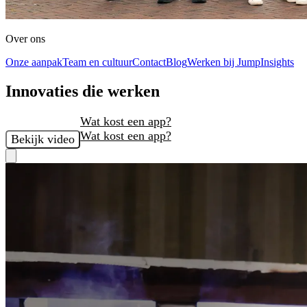
Over ons
Onze aanpak
Team en cultuur
Contact
Blog
Werken bij Jump
Insights
Innovaties die werken
Wat kost een app?
Wat kost een app?
Bekijk video