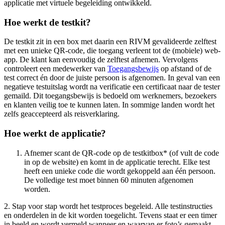
applicatie met virtuele begeleiding ontwikkeld.
Hoe werkt de testkit?
De testkit zit in een box met daarin een RIVM gevalideerde zelftest
met een unieke QR-code, die toegang verleent tot de (mobiele) web-
app. De klant kan eenvoudig de zelftest afnemen. Vervolgens
controleert een medewerker van
Toegangsbewijs
op afstand of de
test correct én door de juiste persoon is afgenomen. In geval van een
negatieve testuitslag wordt na verificatie een certificaat naar de tester
gemaild. Dit toegangsbewijs is bedoeld om werknemers, bezoekers
en klanten veilig toe te kunnen laten. In sommige landen wordt het
zelfs geaccepteerd als reisverklaring.
Hoe werkt de applicatie?
Afnemer scant de QR-code op de testkitbox* (of vult de code
in op de website) en komt in de applicatie terecht. Elke test
heeft een unieke code die wordt gekoppeld aan één persoon.
De volledige test moet binnen 60 minuten afgenomen
worden.
2. Stap voor stap wordt het testproces begeleid. Alle testinstructies
en onderdelen in de kit worden toegelicht. Tevens staat er een timer
in beeld en wordt vermeld wanneer en waarvan er foto’s gemaakt