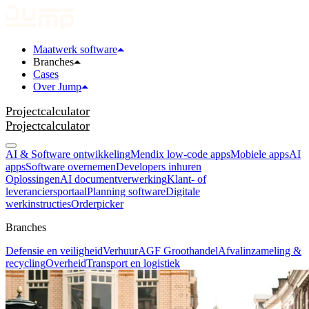
Maatwerk software
Branches
Cases
Over Jump
Projectcalculator
Projectcalculator
AI & Software ontwikkeling
Mendix low-code apps
Mobiele apps
AI
apps
Software overnemen
Developers inhuren
Oplossingen
AI documentverwerking
Klant- of
leveranciersportaal
Planning software
Digitale
werkinstructies
Orderpicker
Branches
Defensie en veiligheid
Verhuur
AGF Groothandel
Afvalinzameling &
recycling
Overheid
Transport en logistiek