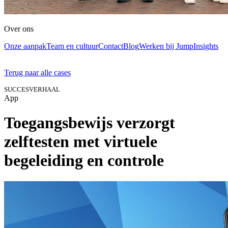
Over ons
Onze aanpak
Team en cultuur
Contact
Blog
Werken bij Jump
Insights
Terug naar alle cases
SUCCESVERHAAL
App
Toegangsbewijs verzorgt
zelftesten met virtuele
begeleiding en controle