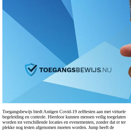
Toegangsbewijs biedt Antigen Covid-19 zelftesten aan met virtuele
begeleiding en controle. Hierdoor kunnen mensen veilig toegelaten
worden tot verschillende locaties en evenementen, zonder dat er ter
plekke nog testen afgenomen moeten worden. Jump heeft de