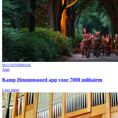
SUCCESVERHAAL
App
Kamp Heumensoord app voor 7000 militairen
Lees meer