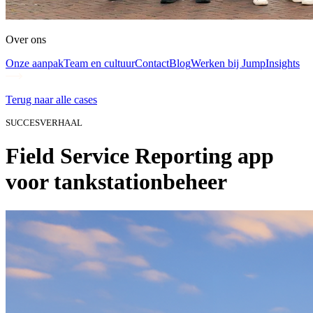
Over ons
Onze aanpak
Team en cultuur
Contact
Blog
Werken bij Jump
Insights
Terug naar alle cases
SUCCESVERHAAL
Field Service Reporting app
voor tankstationbeheer