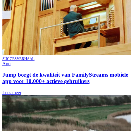
SUCCESVERHAAL
App
Jump borgt de kwaliteit van FamilyStreams mobiele
app voor 10.000+ actieve gebruikers
Lees meer