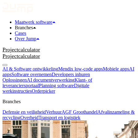
Maatwerk software
Branches
Cases
Over Jump
Projectcalculator
Projectcalculator
AI & Software ontwikkeling
Mendix low-code apps
Mobiele apps
AI
apps
Software overnemen
Developers inhuren
Oplossingen
AI documentverwerking
Klant- of
leveranciersportaal
Planning software
Digitale
werkinstructies
Orderpicker
Branches
Defensie en veiligheid
Verhuur
AGF Groothandel
Afvalinzameling &
recycling
Overheid
Transport en logistiek