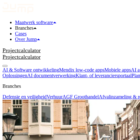
Maatwerk software
Branches
Cases
Over Jump
Projectcalculator
Projectcalculator
AI & Software ontwikkeling
Mendix low-code apps
Mobiele apps
AI a
Oplossingen
AI documentverwerking
Klant- of leveranciersportaal
Plan
Branches
Defensie en veiligheid
Verhuur
AGF Groothandel
Afvalinzameling & r