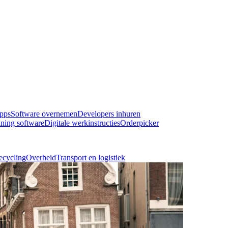
pps
Software overnemen
Developers inhuren
ning software
Digitale werkinstructies
Orderpicker
ecycling
Overheid
Transport en logistiek