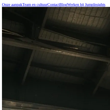
Onze aanpak
Team en cultuur
Contact
Blog
Werken bij Jump
Insights