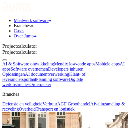
Maatwerk software
Branches
Cases
Over Jump
Projectcalculator
Projectcalculator
AI & Software ontwikkeling
Mendix low-code apps
Mobiele apps
AI
apps
Software overnemen
Developers inhuren
Oplossingen
AI documentverwerking
Klant- of
leveranciersportaal
Planning software
Digitale
werkinstructies
Orderpicker
Branches
Defensie en veiligheid
Verhuur
AGF Groothandel
Afvalinzameling &
recycling
Overheid
Transport en logistiek