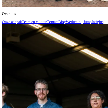
Over ons
Onze aanpak
Team en cultuur
Contact
Blog
Werken bij Jump
Insights