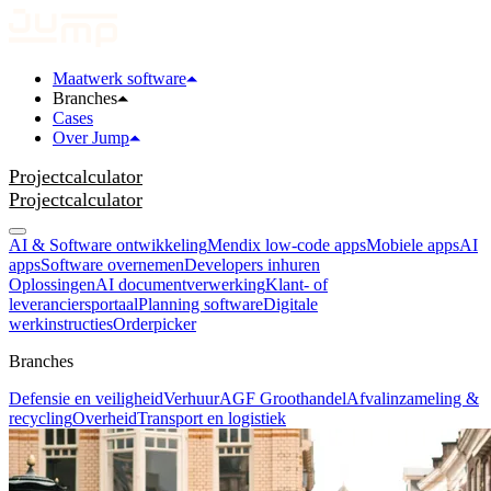
Maatwerk software
Branches
Cases
Over Jump
Projectcalculator
Projectcalculator
AI & Software ontwikkeling
Mendix low-code apps
Mobiele apps
AI
apps
Software overnemen
Developers inhuren
Oplossingen
AI documentverwerking
Klant- of
leveranciersportaal
Planning software
Digitale
werkinstructies
Orderpicker
Branches
Defensie en veiligheid
Verhuur
AGF Groothandel
Afvalinzameling &
recycling
Overheid
Transport en logistiek