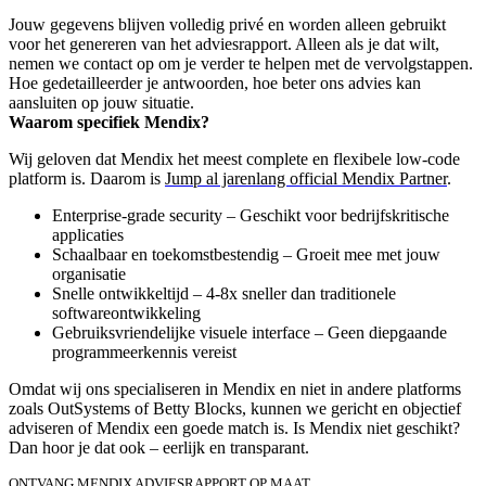
Jouw gegevens blijven volledig privé en worden alleen gebruikt
voor het genereren van het adviesrapport. Alleen als je dat wilt,
nemen we contact op om je verder te helpen met de vervolgstappen.
Hoe gedetailleerder je antwoorden, hoe beter ons advies kan
aansluiten op jouw situatie.
Waarom specifiek Mendix?
Wij geloven dat Mendix het meest complete en flexibele low-code
platform is. Daarom is
Jump al jarenlang official Mendix Partner
.
Enterprise-grade security – Geschikt voor bedrijfskritische
applicaties
Schaalbaar en toekomstbestendig – Groeit mee met jouw
organisatie
Snelle ontwikkeltijd – 4-8x sneller dan traditionele
softwareontwikkeling
Gebruiksvriendelijke visuele interface – Geen diepgaande
programmeerkennis vereist
Omdat wij ons specialiseren in Mendix en niet in andere platforms
zoals OutSystems of Betty Blocks, kunnen we gericht en objectief
adviseren of Mendix een goede match is. Is Mendix niet geschikt?
Dan hoor je dat ook – eerlijk en transparant.
ONTVANG MENDIX ADVIESRAPPORT OP MAAT