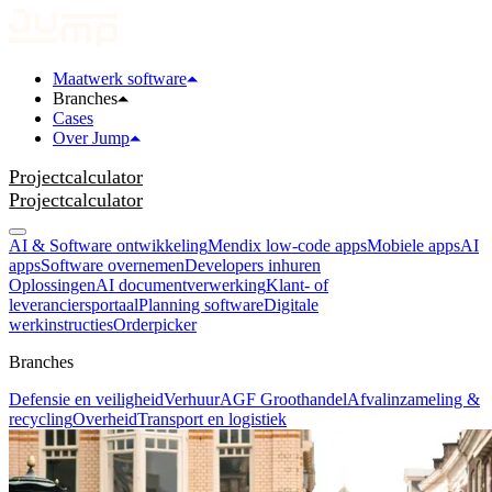
Maatwerk software
Branches
Cases
Over Jump
Projectcalculator
Projectcalculator
AI & Software ontwikkeling
Mendix low-code apps
Mobiele apps
AI
apps
Software overnemen
Developers inhuren
Oplossingen
AI documentverwerking
Klant- of
leveranciersportaal
Planning software
Digitale
werkinstructies
Orderpicker
Branches
Defensie en veiligheid
Verhuur
AGF Groothandel
Afvalinzameling &
recycling
Overheid
Transport en logistiek