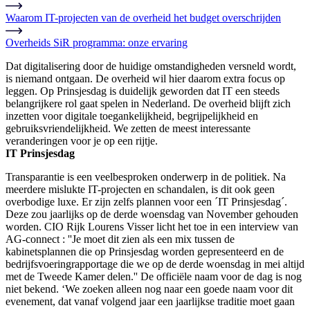
Waarom IT-projecten van de overheid het budget overschrijden
Overheids SiR programma: onze ervaring
Dat digitalisering door de huidige omstandigheden versneld wordt,
is niemand ontgaan. De overheid wil hier daarom extra focus op
leggen. Op Prinsjesdag is duidelijk geworden dat IT een steeds
belangrijkere rol gaat spelen in Nederland. De overheid blijft zich
inzetten voor digitale toegankelijkheid, begrijpelijkheid en
gebruiksvriendelijkheid. We zetten de meest interessante
veranderingen voor je op een rijtje.
IT Prinsjesdag
Transparantie is een veelbesproken onderwerp in de politiek. Na
meerdere mislukte IT-projecten en schandalen, is dit ook geen
overbodige luxe. Er zijn zelfs plannen voor een ´IT Prinsjesdag´.
Deze zou jaarlijks op de derde woensdag van November gehouden
worden. CIO Rijk Lourens Visser licht het toe in een interview van
AG-connect : ''Je moet dit zien als een mix tussen de
kabinetsplannen die op Prinsjesdag worden gepresenteerd en de
bedrijfsvoeringrapportage die we op de derde woensdag in mei altijd
met de Tweede Kamer delen.'' De officiële naam voor de dag is nog
niet bekend. ‘We zoeken alleen nog naar een goede naam voor dit
evenement, dat vanaf volgend jaar een jaarlijkse traditie moet gaan