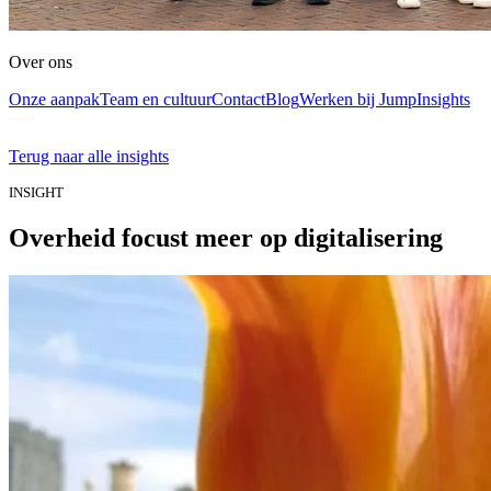
Over ons
Onze aanpak
Team en cultuur
Contact
Blog
Werken bij Jump
Insights
Terug naar alle insights
INSIGHT
Overheid focust meer op digitalisering