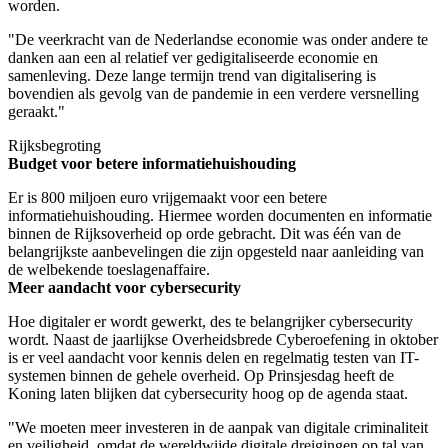
worden.
"De veerkracht van de Nederlandse economie was onder andere te
danken aan een al relatief ver gedigitaliseerde economie en
samenleving. Deze lange termijn trend van digitalisering is
bovendien als gevolg van de pandemie in een verdere versnelling
geraakt."
Rijksbegroting
Budget voor betere informatiehuishouding
Er is 800 miljoen euro vrijgemaakt voor een betere
informatiehuishouding. Hiermee worden documenten en informatie
binnen de Rijksoverheid op orde gebracht. Dit was één van de
belangrijkste aanbevelingen die zijn opgesteld naar aanleiding van
de welbekende toeslagenaffaire.
Meer aandacht voor cybersecurity
Hoe digitaler er wordt gewerkt, des te belangrijker cybersecurity
wordt. Naast de jaarlijkse Overheidsbrede Cyberoefening in oktober
is er veel aandacht voor kennis delen en regelmatig testen van IT-
systemen binnen de gehele overheid. Op Prinsjesdag heeft de
Koning laten blijken dat cybersecurity hoog op de agenda staat.
"We moeten meer investeren in de aanpak van digitale criminaliteit
en veiligheid, omdat de wereldwijde digitale dreigingen op tal van