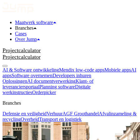
Maatwerk software
Branches
Cases
Over Jump
Projectcalculator
Projectcalculator
AI & Software ontwikkeling
Mendix low-code apps
Mobiele apps
AI
apps
Software overnemen
Developers inhuren
Oplossingen
AI documentverwerking
Klant- of
leveranciersportaal
Planning software
Digitale
werkinstructies
Orderpicker
Branches
Defensie en veiligheid
Verhuur
AGF Groothandel
Afvalinzameling &
recycling
Overheid
Transport en logistiek