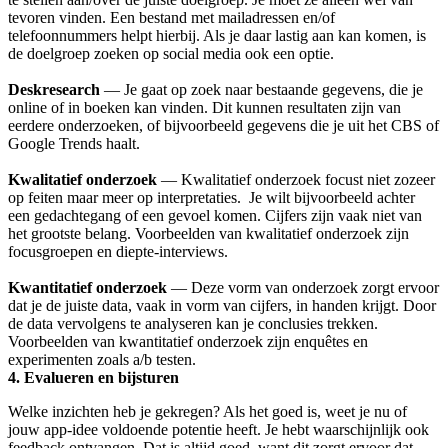
tevoren vinden. Een bestand met mailadressen en/of
telefoonnummers helpt hierbij. Als je daar lastig aan kan komen, is
de doelgroep zoeken op social media ook een optie.
Deskresearch
— Je gaat op zoek naar bestaande gegevens, die je
online of in boeken kan vinden. Dit kunnen resultaten zijn van
eerdere onderzoeken, of bijvoorbeeld gegevens die je uit het CBS of
Google Trends haalt.
Kwalitatief onderzoek
— Kwalitatief onderzoek focust niet zozeer
op feiten maar meer op interpretaties. Je wilt bijvoorbeeld achter
een gedachtegang of een gevoel komen. Cijfers zijn vaak niet van
het grootste belang. Voorbeelden van kwalitatief onderzoek zijn
focusgroepen en diepte-interviews.
Kwantitatief onderzoek
— Deze vorm van onderzoek zorgt ervoor
dat je de juiste data, vaak in vorm van cijfers, in handen krijgt. Door
de data vervolgens te analyseren kan je conclusies trekken.
Voorbeelden van kwantitatief onderzoek zijn enquêtes en
experimenten zoals a/b testen.
4. Evalueren en bijsturen
Welke inzichten heb je gekregen? Als het goed is, weet je nu of
jouw app-idee voldoende potentie heeft. Je hebt waarschijnlijk ook
feedback ontvangen. Dat is altijd goed, want dit zorgt ervoor dat