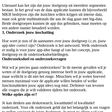
Uiteraard kan het zijn dat jouw doelgroep uit meerdere segmenten
bestaat. In het geval van de data applicatie kunnen dit bijvoorbeeld
MKB bedrijven zijn die inzichten willen krijgen uit interne data,
maar ook grote multinationals die aan de slag gaan met big-data.
Beide doelgroepen kunnen de app dus gebruiken, maar moeten op
een andere manier benaderd worden.
3. Onderzoek jouw inschatting
Hoe weet je nou of de aannames over jouw doelgroep i.c.m. jouw
app-idee correct zijn? Onderzoek is het antwoord. Welk onderzoek
er nodig is voor jouw app-idee hangt af van het concept, jouw
doelgroep en de onderzoeksdoelstellingen.
Onderzoeksdoel en onderzoeksvragen
Wat wil je precies gaan onderzoeken? In de meeste gevallen wil je
weten of de doelgroep genoeg interesse heeft in jouw applicatie,
maar wellicht is dit niet het enige. Misschien wil je weten hoeveel
mensen maximaal voor de applicatie willen betalen of welke
functionaliteiten jouw app(-idee) nog mist. Definieer van tevoren
alle vragen die je wilt valideren tijdens het onderzoek.
Welke opties zijn er?
Je kan denken aan deskresearch, kwantitatief of kwalitatief
onderzoek. Voor elk onderzoek geldt dat het belangrijk is om vragen
te stellen aan/over de juiste doelgroep. Je moet ze alleen wel van