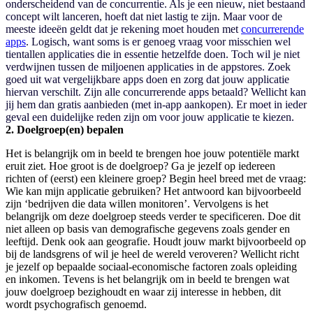
onderscheidend van de concurrentie. Als je een nieuw, niet bestaand
concept wilt lanceren, hoeft dat niet lastig te zijn. Maar voor de
meeste ideeën geldt dat je rekening moet houden met
concurrerende
apps
. Logisch, want soms is er genoeg vraag voor misschien wel
tientallen applicaties die in essentie hetzelfde doen. Toch wil je niet
verdwijnen tussen de miljoenen applicaties in de appstores. Zoek
goed uit wat vergelijkbare apps doen en zorg dat jouw applicatie
hiervan verschilt. Zijn alle concurrerende apps betaald? Wellicht kan
jij hem dan gratis aanbieden (met in-app aankopen). Er moet in ieder
geval een duidelijke reden zijn om voor jouw applicatie te kiezen.
2. Doelgroep(en) bepalen
Het is belangrijk om in beeld te brengen hoe jouw potentiële markt
eruit ziet. Hoe groot is de doelgroep? Ga je jezelf op iedereen
richten of (eerst) een kleinere groep? Begin heel breed met de vraag:
Wie kan mijn applicatie gebruiken? Het antwoord kan bijvoorbeeld
zijn ‘bedrijven die data willen monitoren’. Vervolgens is het
belangrijk om deze doelgroep steeds verder te specificeren. Doe dit
niet alleen op basis van demografische gegevens zoals gender en
leeftijd. Denk ook aan geografie. Houdt jouw markt bijvoorbeeld op
bij de landsgrens of wil je heel de wereld veroveren? Wellicht richt
je jezelf op bepaalde sociaal-economische factoren zoals opleiding
en inkomen. Tevens is het belangrijk om in beeld te brengen wat
jouw doelgroep bezighoudt en waar zij interesse in hebben, dit
wordt psychografisch genoemd.