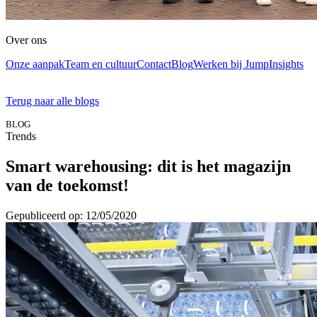
Over ons
Onze aanpak
Team en cultuur
Contact
Blog
Werken bij Jump
Insights
Terug naar alle blogs
BLOG
Trends
Smart warehousing: dit is het magazijn
van de toekomst!
Gepubliceerd op: 12/05/2020