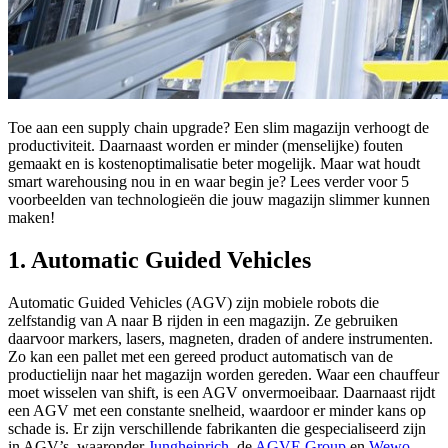
Toe aan een supply chain upgrade? Een slim magazijn verhoogt de
productiviteit. Daarnaast worden er minder (menselijke) fouten
gemaakt en is kostenoptimalisatie beter mogelijk. Maar wat houdt
smart warehousing nou in en waar begin je? Lees verder voor 5
voorbeelden van technologieën die jouw magazijn slimmer kunnen
maken!
1. Automatic Guided Vehicles
Automatic Guided Vehicles (AGV) zijn mobiele robots die
zelfstandig van A naar B rijden in een magazijn. Ze gebruiken
daarvoor markers, lasers, magneten, draden of andere instrumenten.
Zo kan een pallet met een gereed product automatisch van de
productielijn naar het magazijn worden gereden. Waar een chauffeur
moet wisselen van shift, is een AGV onvermoeibaar. Daarnaast rijdt
een AGV met een constante snelheid, waardoor er minder kans op
schade is. Er zijn verschillende fabrikanten die gespecialiseerd zijn
in AGV’s, waaronder
Jungheinrich
, de
AGVE Group
en
Wewo