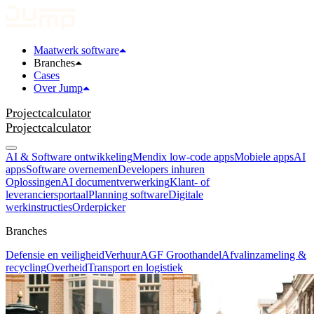
Maatwerk software
Branches
Cases
Over Jump
Projectcalculator
Projectcalculator
AI & Software ontwikkeling
Mendix low-code apps
Mobiele apps
AI
apps
Software overnemen
Developers inhuren
Oplossingen
AI documentverwerking
Klant- of
leveranciersportaal
Planning software
Digitale
werkinstructies
Orderpicker
Branches
Defensie en veiligheid
Verhuur
AGF Groothandel
Afvalinzameling &
recycling
Overheid
Transport en logistiek