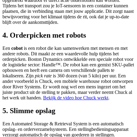
opgemerkt waardoor er direct actie ondernomen kan worden.
Tijdens het transport zou je IoT-sensoren in een container kunnen
plaatsen, die in verbinding staan met jouw applicatie. Dit zorgt naast
bewijsvoering voor het klimaat tijdens de rit, ook dat je up-to-date
blijft over de aankomsttijden.
4. Orderpicken met robots
Een
cobot
is een robot die kan samenwerken met mensen en met
andere robots. Dit maakt ze een waardevolle hulp tijdens het
orderpicken. Boston Dynamics ontwikkelde een speciale robot voor
de logistieke sector: Handle™. De robot kan een gemixt SKU-pallet
opbouwen en heeft een camera om verschillende pallets te
lokaliseren. Zijn
pick rate
is 360 dozen (van 5 kilo) per uur. Een
ander voorbeeld is Chuck, een mobiele warehouse robot ontworpen
door River Systems. Er wordt nog wel een mens ingezet om het
juiste product uit de stelling te pakken, maar verder neemt Chuck al
het werk uit handen.
Bekijk de video hoe Chuck werkt
.
5. Slimme opslag
Een Automated Storage & Retrieval System is een automatisch
opslag- en orderverzamelsysteem. Een stellingbedieningsapparaat
verzorgt automatisch de opslag van goederen in stellingen.