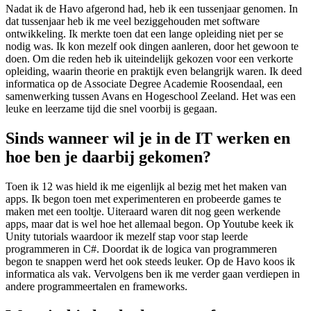
Nadat ik de Havo afgerond had, heb ik een tussenjaar genomen. In
dat tussenjaar heb ik me veel beziggehouden met software
ontwikkeling. Ik merkte toen dat een lange opleiding niet per se
nodig was. Ik kon mezelf ook dingen aanleren, door het gewoon te
doen. Om die reden heb ik uiteindelijk gekozen voor een verkorte
opleiding, waarin theorie en praktijk even belangrijk waren. Ik deed
informatica op de Associate Degree Academie Roosendaal, een
samenwerking tussen Avans en Hogeschool Zeeland. Het was een
leuke en leerzame tijd die snel voorbij is gegaan.
Sinds wanneer wil je in de IT werken en
hoe ben je daarbij gekomen?
Toen ik 12 was hield ik me eigenlijk al bezig met het maken van
apps. Ik begon toen met experimenteren en probeerde games te
maken met een tooltje. Uiteraard waren dit nog geen werkende
apps, maar dat is wel hoe het allemaal begon. Op Youtube keek ik
Unity tutorials waardoor ik mezelf stap voor stap leerde
programmeren in C#. Doordat ik de logica van programmeren
begon te snappen werd het ook steeds leuker. Op de Havo koos ik
informatica als vak. Vervolgens ben ik me verder gaan verdiepen in
andere programmeertalen en frameworks.