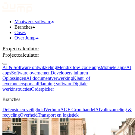
Maatwerk software
Branches
Cases
Over Jump
Projectcalculator
Projectcalculator
AI & Software ontwikkeling
Mendix low-code apps
Mobiele apps
AI
apps
Software overnemen
Developers inhuren
Oplossingen
AI documentverwerking
Klant- of
leveranciersportaal
Planning software
Digitale
werkinstructies
Orderpicker
Branches
Defensie en veiligheid
Verhuur
AGF Groothandel
Afvalinzameling &
recycling
Overheid
Transport en logistiek