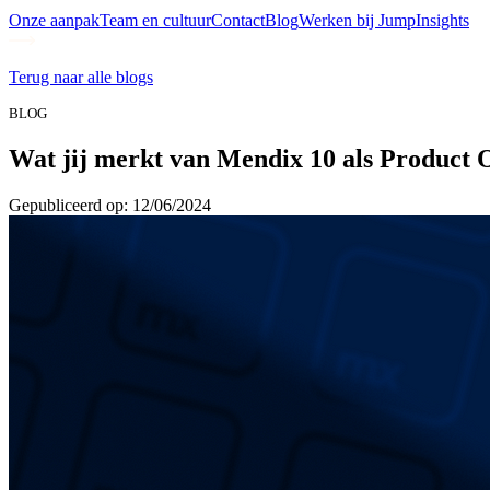
Onze aanpak
Team en cultuur
Contact
Blog
Werken bij Jump
Insights
Terug naar alle blogs
BLOG
Wat jij merkt van Mendix 10 als Product
Gepubliceerd op: 12/06/2024