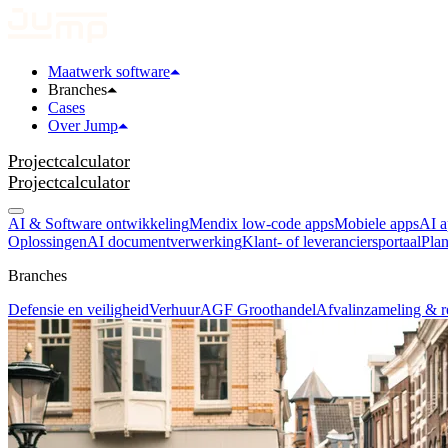
Maatwerk software
Branches
Cases
Over Jump
Projectcalculator
Projectcalculator
AI & Software ontwikkeling
Mendix low-code apps
Mobiele apps
AI a
Oplossingen
AI documentverwerking
Klant- of leveranciersportaal
Plan
Branches
Defensie en veiligheid
Verhuur
AGF Groothandel
Afvalinzameling & r