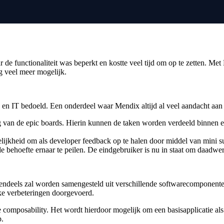
 de functionaliteit was beperkt en kostte veel tijd om op te zetten. M
ng veel meer mogelijk.
en IT bedoeld. Een onderdeel waar Mendix altijd al veel aandacht aan 
 van de epic boards. Hierin kunnen de taken worden verdeeld binnen e
jkheid om als developer feedback op te halen door middel van mini su
e behoefte ernaar te peilen. De eindgebruiker is nu in staat om daadwer
tendeels zal worden samengesteld uit verschillende softwarecomponente
ke verbeteringen doorgevoerd.
 composability. Het wordt hierdoor mogelijk om een basisapplicatie al
p.