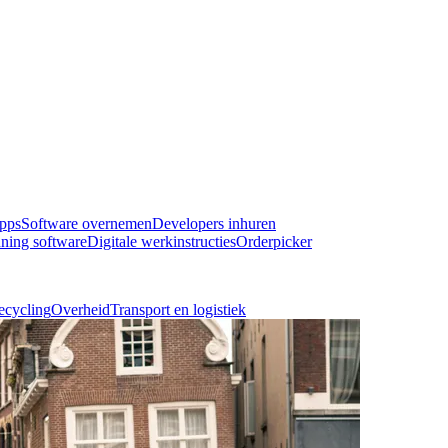
pps
Software overnemen
Developers inhuren
ning software
Digitale werkinstructies
Orderpicker
ecycling
Overheid
Transport en logistiek