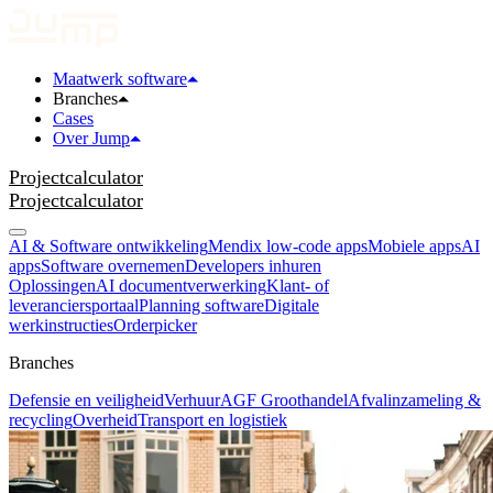
Maatwerk software
Branches
Cases
Over Jump
Projectcalculator
Projectcalculator
AI & Software ontwikkeling
Mendix low-code apps
Mobiele apps
AI
apps
Software overnemen
Developers inhuren
Oplossingen
AI documentverwerking
Klant- of
leveranciersportaal
Planning software
Digitale
werkinstructies
Orderpicker
Branches
Defensie en veiligheid
Verhuur
AGF Groothandel
Afvalinzameling &
recycling
Overheid
Transport en logistiek