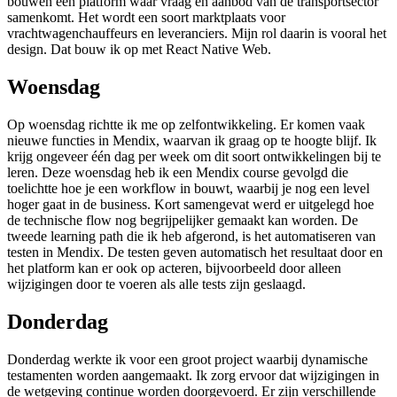
bouwen een platform waar vraag en aanbod van de transportsector
samenkomt. Het wordt een soort marktplaats voor
vrachtwagenchauffeurs en leveranciers. Mijn rol daarin is vooral het
design. Dat bouw ik op met React Native Web.
Woensdag
Op woensdag richtte ik me op zelfontwikkeling. Er komen vaak
nieuwe functies in Mendix, waarvan ik graag op te hoogte blijf. Ik
krijg ongeveer één dag per week om dit soort ontwikkelingen bij te
leren. Deze woensdag heb ik een Mendix course gevolgd die
toelichtte hoe je een workflow in bouwt, waarbij je nog een level
hoger gaat in de business. Kort samengevat werd er uitgelegd hoe
de technische flow nog begrijpelijker gemaakt kan worden. De
tweede learning path die ik heb afgerond, is het automatiseren van
testen in Mendix. De testen geven automatisch het resultaat door en
het platform kan er ook op acteren, bijvoorbeeld door alleen
wijzigingen door te voeren als alle tests zijn geslaagd.
Donderdag
Donderdag werkte ik voor een groot project waarbij dynamische
testamenten worden aangemaakt. Ik zorg ervoor dat wijzigingen in
de wetgeving continue worden doorgevoerd. Er zijn verschillende