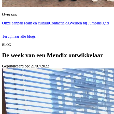
Over ons
Onze aanpak
Team en cultuur
Contact
Blog
Werken bij Jump
Insights
Terug naar alle blogs
BLOG
De week van een Mendix ontwikkelaar
Gepubliceerd op: 21/07/2022