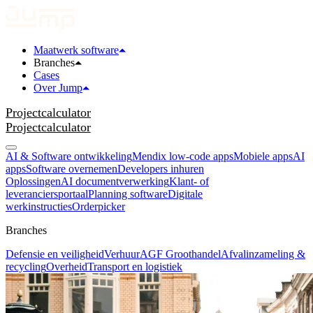
Maatwerk software
Branches
Cases
Over Jump
Projectcalculator
Projectcalculator
AI & Software ontwikkeling
Mendix low-code apps
Mobiele apps
AI
apps
Software overnemen
Developers inhuren
Oplossingen
AI documentverwerking
Klant- of
leveranciersportaal
Planning software
Digitale
werkinstructies
Orderpicker
Branches
Defensie en veiligheid
Verhuur
AGF Groothandel
Afvalinzameling &
recycling
Overheid
Transport en logistiek