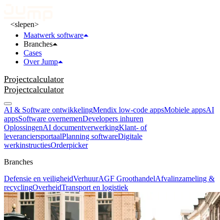
<slepen>
Maatwerk software
Branches
Cases
Over Jump
Projectcalculator
Projectcalculator
AI & Software ontwikkeling
Mendix low-code apps
Mobiele apps
AI
apps
Software overnemen
Developers inhuren
Oplossingen
AI documentverwerking
Klant- of
leveranciersportaal
Planning software
Digitale
werkinstructies
Orderpicker
Branches
Defensie en veiligheid
Verhuur
AGF Groothandel
Afvalinzameling &
recycling
Overheid
Transport en logistiek