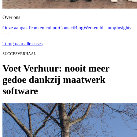
Over ons
Onze aanpak
Team en cultuur
Contact
Blog
Werken bij Jump
Insights
Terug naar alle cases
SUCCESVERHAAL
Voet Verhuur: nooit meer
gedoe dankzij maatwerk
software