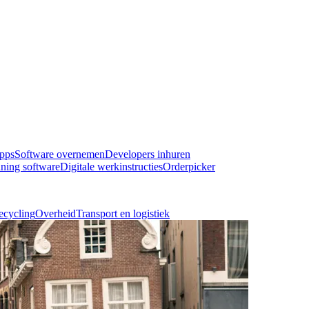
pps
Software overnemen
Developers inhuren
ning software
Digitale werkinstructies
Orderpicker
ecycling
Overheid
Transport en logistiek