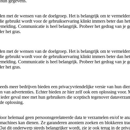
r hun gegevens.
den met de wensen van de doelgroep. Het is belangrijk om te vermelden
die gebruikt wordt voor de gebruikservaring klinkt immers beter dan he
melding. Communicatie is heel belangrijk. Probeer het gedrag van je ge
er het gras.
den met de wensen van de doelgroep. Het is belangrijk om te vermelden
die gebruikt wordt voor de gebruikservaring klinkt immers beter dan he
melding. Communicatie is heel belangrijk. Probeer het gedrag van je ge
er het gras.
 Steeds meer bedrijven bieden een privacyvriendelijke versie van hun di
 van advertenties. Echter bieden ze hier zelf ook een oplossing voor. 
 ieder geval mee met hun gebruikers die sceptisch tegenover dataverza
de oplossing.
door helemaal geen persoonsgerelateerde data te verzamelen en/of te a
ekmachines kan dienen. Ze garanderen anoniem zoeken en blokkeren trac
t dit onderwerp steeds belangrijker wordt, zie je ook terug in de priv