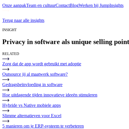
Onze aanpak
Team en cultuur
Contact
Blog
Werken bij Jump
Insights
Terug naar alle insights
INSIGHT
Privacy in software als unique selling poin
RELATED
Zorg dat de app wordt gebruikt met adoptie
Outsource jij al maatwerk software?
Gedragsbeïnvloeding in software
Hoe uitdagende tijden innovatieve ideeën stimuleren
Hybride vs Native mobiele apps
Slimme alternatieven voor Excel
5 manieren om je ERP-systeem te verbeteren