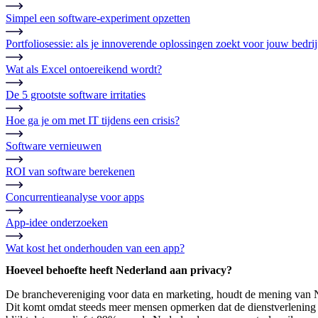
Simpel een software-experiment opzetten
Portfoliosessie: als je innoverende oplossingen zoekt voor jouw bedrij
Wat als Excel ontoereikend wordt?
De 5 grootste software irritaties
Hoe ga je om met IT tijdens een crisis?
Software vernieuwen
ROI van software berekenen
Concurrentieanalyse voor apps
App-idee onderzoeken
Wat kost het onderhouden van een app?
Hoeveel behoefte heeft Nederland aan privacy?
De branchevereniging voor data en marketing, houdt de mening van Ned
Dit komt omdat steeds meer mensen opmerken dat de dienstverlening erd