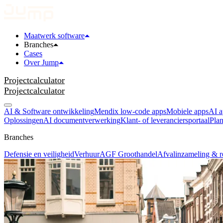
Maatwerk software
Branches
Cases
Over Jump
Projectcalculator
Projectcalculator
AI & Software ontwikkeling
Mendix low-code apps
Mobiele apps
AI a
Oplossingen
AI documentverwerking
Klant- of leveranciersportaal
Plan
Branches
Defensie en veiligheid
Verhuur
AGF Groothandel
Afvalinzameling & r