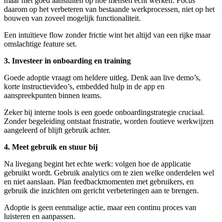
maar niet goed aansluiten op hoe mensen écht werken. Focus
daarom op het verbeteren van bestaande werkprocessen, niet op het
bouwen van zoveel mogelijk functionaliteit.
Een intuïtieve flow zonder frictie wint het altijd van een rijke maar
omslachtige feature set.
3. Investeer in onboarding en training
Goede adoptie vraagt om heldere uitleg. Denk aan live demo’s,
korte instructievideo’s, embedded hulp in de app en
aanspreekpunten binnen teams.
Zeker bij interne tools is een goede onboardingstrategie cruciaal.
Zonder begeleiding ontstaat frustratie, worden foutieve werkwijzen
aangeleerd of blijft gebruik achter.
4. Meet gebruik en stuur bij
Na livegang begint het echte werk: volgen hoe de applicatie
gebruikt wordt. Gebruik analytics om te zien welke onderdelen wel
en niet aanslaan. Plan feedbackmomenten met gebruikers, en
gebruik die inzichten om gericht verbeteringen aan te brengen.
Adoptie is geen eenmalige actie, maar een continu proces van
luisteren en aanpassen.