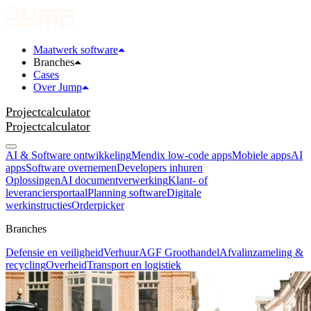
Maatwerk software
Branches
Cases
Over Jump
Projectcalculator
Projectcalculator
AI & Software ontwikkeling
Mendix low-code apps
Mobiele apps
AI
apps
Software overnemen
Developers inhuren
Oplossingen
AI documentverwerking
Klant- of
leveranciersportaal
Planning software
Digitale
werkinstructies
Orderpicker
Branches
Defensie en veiligheid
Verhuur
AGF Groothandel
Afvalinzameling &
recycling
Overheid
Transport en logistiek