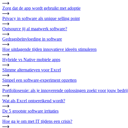
Zorg dat de app wordt gebruikt met adoptie
Privacy in software als unique selling point
Outsource jij al maatwerk software?
Gedragsbeïnvloeding in software
Hoe uitdagende tijden innovatieve ideeën stimuleren
Hybride vs Native mobiele apps
Slimme alternatieven voor Excel
Simpel een software-experiment opzetten
Portfoliosessie: als je innoverende oplossingen zoekt voor jouw bedrij
Wat als Excel ontoereikend wordt?
De 5 grootste software irritaties
Hoe ga je om met IT tijdens een crisis?