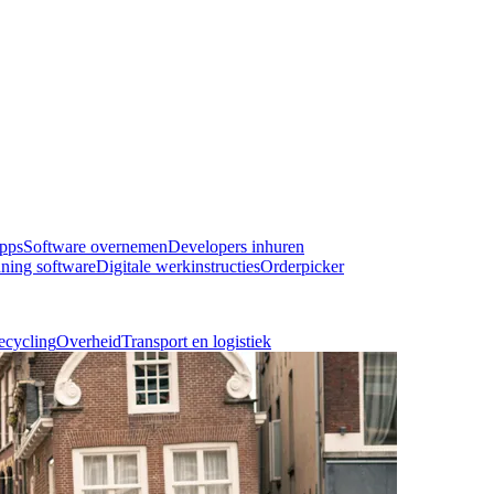
pps
Software overnemen
Developers inhuren
ning software
Digitale werkinstructies
Orderpicker
ecycling
Overheid
Transport en logistiek