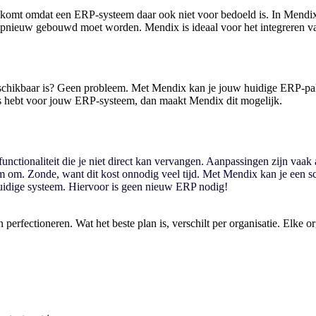
at komt omdat een ERP-systeem daar ook niet voor bedoeld is. In Men
s opnieuw gebouwd moet worden. Mendix is ideaal voor het integreren v
eschikbaar is? Geen probleem. Met Mendix kan je jouw huidige ERP-pak
ns hebt voor jouw ERP-systeem, dan maakt Mendix dit mogelijk.
ctionaliteit die je niet direct kan vervangen. Aanpassingen zijn vaak a
em om. Zonde, want dit kost onnodig veel tijd. Met Mendix kan je een s
 huidige systeem. Hiervoor is geen nieuw ERP nodig!
rfectioneren. Wat het beste plan is, verschilt per organisatie. Elke o