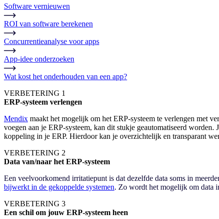
Software vernieuwen
ROI van software berekenen
Concurrentieanalyse voor apps
App-idee onderzoeken
Wat kost het onderhouden van een app?
VERBETERING 1
ERP-systeem verlengen
Mendix
maakt het mogelijk om het ERP-systeem te verlengen met vers
voegen aan je ERP-systeem, kan dit stukje geautomatiseerd worden. Jou
koppeling in je ERP. Hierdoor kan je overzichtelijk en transparant wer
VERBETERING 2
Data van/naar het ERP-systeem
Een veelvoorkomend irritatiepunt is dat dezelfde data soms in meer
bijwerkt in de gekoppelde systemen
. Zo wordt het mogelijk om data i
VERBETERING 3
Een schil om jouw ERP-systeem heen