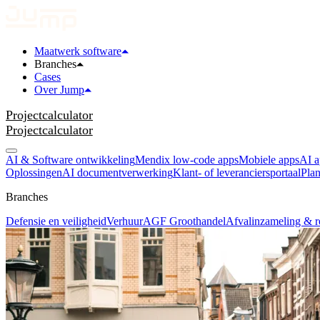
Maatwerk software
Branches
Cases
Over Jump
Projectcalculator
Projectcalculator
AI & Software ontwikkeling
Mendix low-code apps
Mobiele apps
AI a
Oplossingen
AI documentverwerking
Klant- of leveranciersportaal
Plan
Branches
Defensie en veiligheid
Verhuur
AGF Groothandel
Afvalinzameling & r